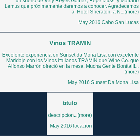
un sueño de Vely Reyes Gomez, Pepe Mussi y Mariano
Lemus que próximamente daremos a conocer. Agradecemos
al Hotel Sheraton, a N...(more)
May 2016 Cabo San Lucas
Vinos TRAMIN
Excelente experiencia en Sunset da Mona Lisa con excelente
Maridaje con los Vinos italianos TRAMIN que Wine Co. que
Alfonso Marrón ofreció en la mesa. Mucha Gente Bonita!!!...
(more)
May 2016 Sunset Da Mona Lisa
titulo
descripcion...(more)
May 2016 locacion