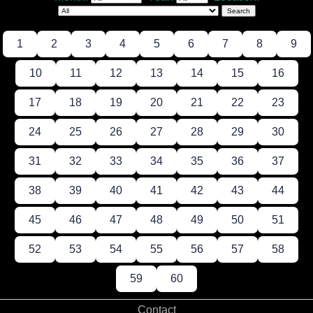
1
2
3
4
5
6
7
8
9
10
11
12
13
14
15
16
17
18
19
20
21
22
23
24
25
26
27
28
29
30
31
32
33
34
35
36
37
38
39
40
41
42
43
44
45
46
47
48
49
50
51
52
53
54
55
56
57
58
59
60
Contact