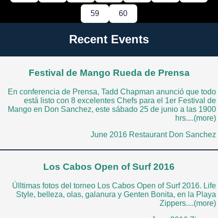
59
60
Recent Events
Festival de Mango Rueda de Prensa
En conferencia de Prensa, Tadd Chapman anunció que todo
está listo con 8 excelentes Chefs para el 1er Festival de
Mango en Don Sanchez, este sábado 25 de junio a las 1900
hrs....(more)
June 2016 Restaurant Don Sanchez
Los Cabos Open of Surf 2016
Úlltimas fotos del torneo Los Cabos Open of Surf 2016. Life
Style, belleza, olas, galanura y Genten Bonita, en la Playa
Zippers....(more)