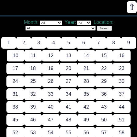
⇧
Month:
Year:
Location:
1
2
3
4
5
6
7
8
9
10
11
12
13
14
15
16
17
18
19
20
21
22
23
24
25
26
27
28
29
30
31
32
33
34
35
36
37
38
39
40
41
42
43
44
45
46
47
48
49
50
51
52
53
54
55
56
57
58