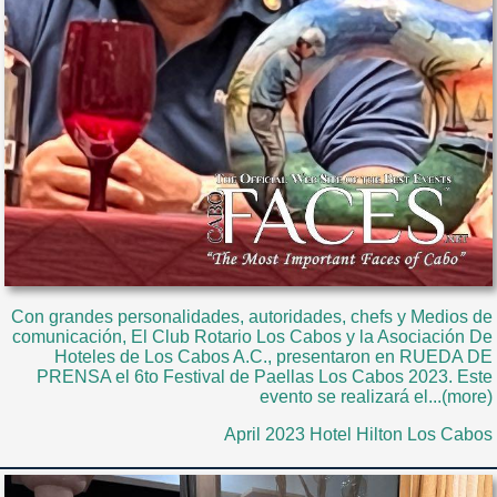
Con grandes personalidades, autoridades, chefs y Medios de
comunicación, El Club Rotario Los Cabos y la Asociación De
Hoteles de Los Cabos A.C., presentaron en RUEDA DE
PRENSA el 6to Festival de Paellas Los Cabos 2023. Este
evento se realizará el...(more)
April 2023 Hotel Hilton Los Cabos