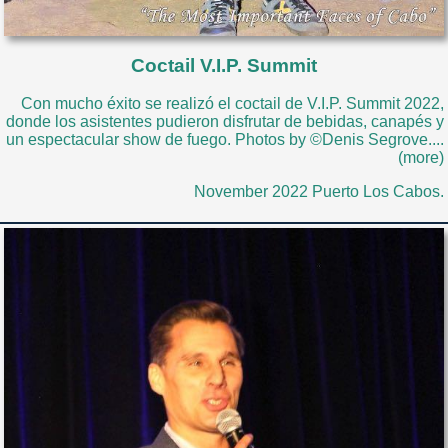
Coctail V.I.P. Summit
Con mucho éxito se realizó el coctail de V.I.P. Summit 2022,
donde los asistentes pudieron disfrutar de bebidas, canapés y
un espectacular show de fuego. Photos by ©Denis Segrove....
(more)
November 2022 Puerto Los Cabos.