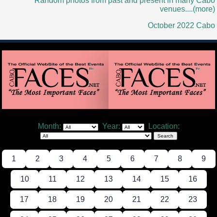
Random photos from past and present in many Cabo
venues....(more)
October 2022 Cabo
Month:
Year:
Location:
1
2
3
4
5
6
7
8
9
10
11
12
13
14
15
16
17
18
19
20
21
22
23