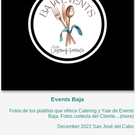
Events Baja
Fotos de los platillos que ofrece Catering y Yate de Events
Baja. Fotos cortesía del Cliente....(more)
December 2022 San José del Cabo