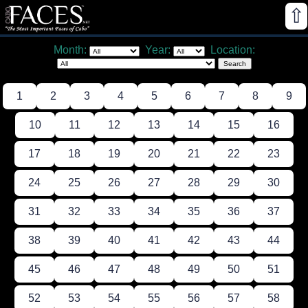
⇧
Month:
Year:
Location:
1
2
3
4
5
6
7
8
9
10
11
12
13
14
15
16
17
18
19
20
21
22
23
24
25
26
27
28
29
30
31
32
33
34
35
36
37
38
39
40
41
42
43
44
45
46
47
48
49
50
51
52
53
54
55
56
57
58