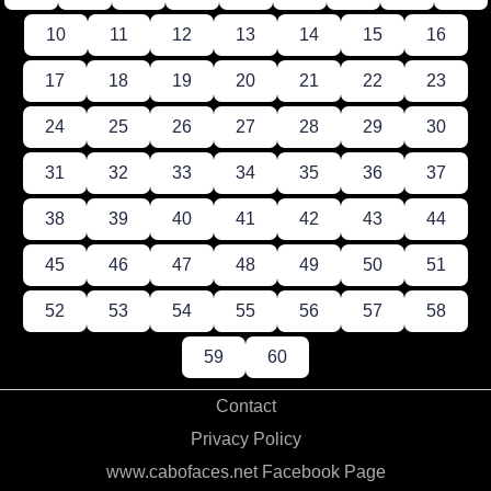
10
11
12
13
14
15
16
17
18
19
20
21
22
23
24
25
26
27
28
29
30
31
32
33
34
35
36
37
38
39
40
41
42
43
44
45
46
47
48
49
50
51
52
53
54
55
56
57
58
59
60
Contact
Privacy Policy
www.cabofaces.net Facebook Page