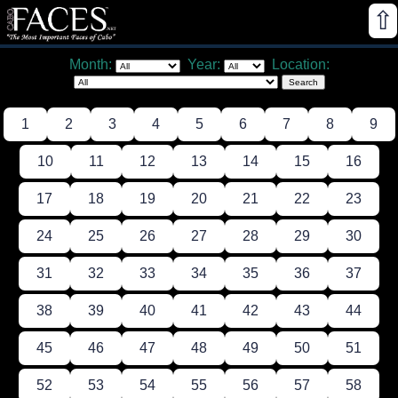
⇧
Month:
Year:
Location:
1
2
3
4
5
6
7
8
9
10
11
12
13
14
15
16
17
18
19
20
21
22
23
24
25
26
27
28
29
30
31
32
33
34
35
36
37
38
39
40
41
42
43
44
45
46
47
48
49
50
51
52
53
54
55
56
57
58