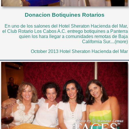
Donacion Botiquines Rotarios
En uno de los salones del Hotel Sheraton Hacienda del Mar,
el Club Rotario Los Cabos A.C. entrego botiquines a Panterra
quien los hara llegar a comunidades remotas de Baja
California Sur....(more)
October 2013 Hotel Sheraton Hacienda del Mar