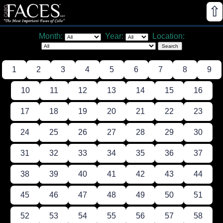
⇧
Month:
Year:
Location:
1
2
3
4
5
6
7
8
9
10
11
12
13
14
15
16
17
18
19
20
21
22
23
24
25
26
27
28
29
30
31
32
33
34
35
36
37
38
39
40
41
42
43
44
45
46
47
48
49
50
51
52
53
54
55
56
57
58