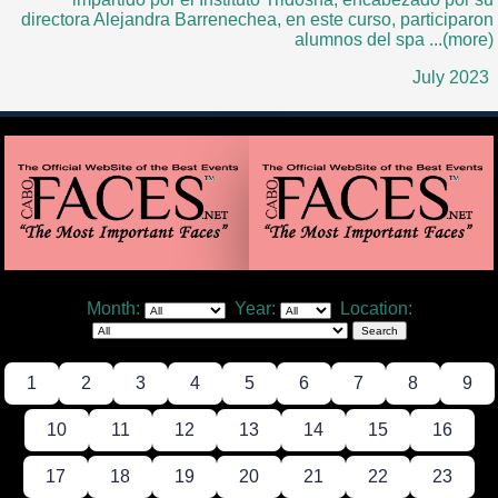
directora Alejandra Barrenechea, en este curso, participaron
alumnos del spa ...(more)
July 2023
Month:
Year:
Location:
1
2
3
4
5
6
7
8
9
10
11
12
13
14
15
16
17
18
19
20
21
22
23