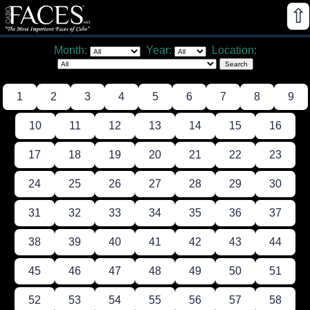
⇧
Month:
Year:
Location:
1
2
3
4
5
6
7
8
9
10
11
12
13
14
15
16
17
18
19
20
21
22
23
24
25
26
27
28
29
30
31
32
33
34
35
36
37
38
39
40
41
42
43
44
45
46
47
48
49
50
51
52
53
54
55
56
57
58