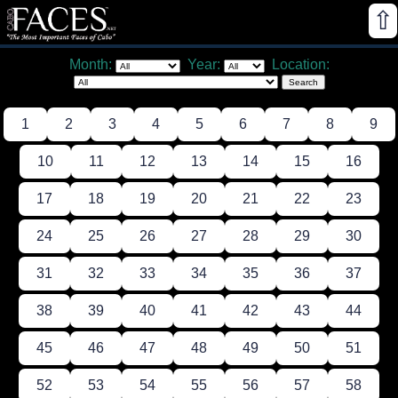
⇧
Month:
Year:
Location:
1
2
3
4
5
6
7
8
9
10
11
12
13
14
15
16
17
18
19
20
21
22
23
24
25
26
27
28
29
30
31
32
33
34
35
36
37
38
39
40
41
42
43
44
45
46
47
48
49
50
51
52
53
54
55
56
57
58