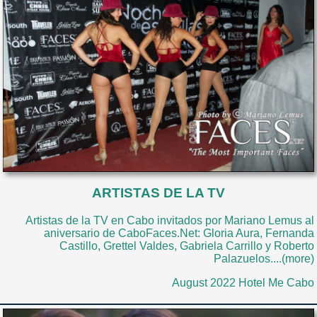
ARTISTAS DE LA TV
Artistas de la TV en Cabo invitados por Mariano Lemus al
aniversario de CaboFaces.Net: Gloria Aura, Fernanda
Castillo, Grettel Valdes, Gabriela Carrillo y Roberto
Palazuelos....(more)
August 2022 Hotel Me Cabo